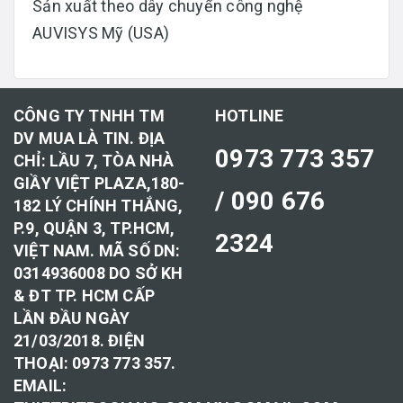
Sản xuất theo dây chuyển công nghệ
AUVISYS Mỹ (USA)
CÔNG TY TNHH TM
HOTLINE
DV MUA LÀ TIN. ĐỊA
0973 773 357
CHỈ: LẦU 7, TÒA NHÀ
GIẦY VIỆT PLAZA,180-
/ 090 676
182 LÝ CHÍNH THẮNG,
P.9, QUẬN 3, TP.HCM,
2324
VIỆT NAM. MÃ SỐ DN:
0314936008 DO SỞ KH
& ĐT TP. HCM CẤP
LẦN ĐẦU NGÀY
21/03/2018. ĐIỆN
THOẠI: 0973 773 357.
EMAIL: