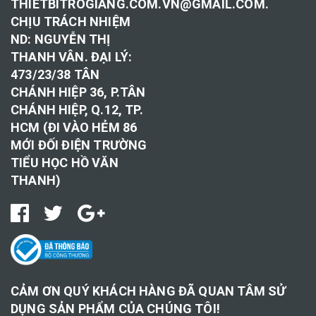
THIETBITROGIANG.COM.VN@GMAIL.COM.
CHỊU TRÁCH NHIỆM
ND: NGUYỄN THỊ
THANH VÂN. ĐẠI LÝ:
473/23/38 TÂN
CHÁNH HIỆP 36, P.TÂN
CHÁNH HIỆP, Q.12, TP.
HCM (ĐI VÀO HẺM 86
MỚI ĐỐI ĐIỆN TRƯỜNG
TIỂU HỌC HỒ VĂN
THANH)
CẢM ƠN QUÝ KHÁCH HÀNG ĐÃ QUAN TÂM SỬ
DỤNG SẢN PHẨM CỦA CHÚNG TÔI!