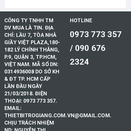
CÔNG TY TNHH TM
HOTLINE
DV MUA LÀ TIN. ĐỊA
0973 773 357
CHỈ: LẦU 7, TÒA NHÀ
GIẦY VIỆT PLAZA,180-
/ 090 676
182 LÝ CHÍNH THẮNG,
P.9, QUẬN 3, TP.HCM,
2324
VIỆT NAM. MÃ SỐ DN:
0314936008 DO SỞ KH
& ĐT TP. HCM CẤP
LẦN ĐẦU NGÀY
21/03/2018. ĐIỆN
THOẠI: 0973 773 357.
EMAIL:
THIETBITROGIANG.COM.VN@GMAIL.COM.
CHỊU TRÁCH NHIỆM
ND: NGUYỄN THỊ