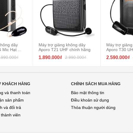
không dây
Máy trợ giảng không dây
Máy trợ giảng
 Mic Hạt ...
Aporo T21 UHF chính hãng
Aporo T30 UH
.990.000₫
1.890.000₫
2.990.000₫
2.590.000₫
Ợ KHÁCH HÀNG
CHÍNH SÁCH MUA HÀNG
g và thanh toán
Bảo mật thông tin
ận sản phẩm
Điều khoản sử dụng
 và đổi trả
Thỏa thuận người dùng
 thành viên