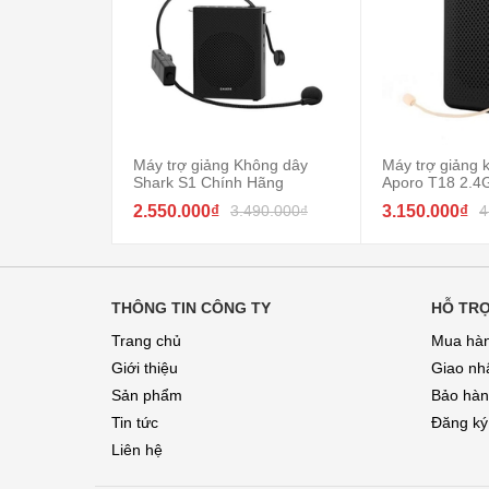
Máy trợ giảng Không dây
Máy trợ giảng 
Shark S1 Chính Hãng
Aporo T18 2.4G
2.550.000₫
3.490.000₫
3.150.000₫
4
THÔNG TIN CÔNG TY
HỖ TR
Trang chủ
Mua hàn
Giới thiệu
Giao nh
Sản phẩm
Bảo hành
Tin tức
Đăng ký
Liên hệ