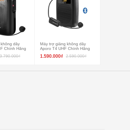
 không dây
Máy trợ giảng không dây
Máy trợ giả
F Chính Hãng
Aporo T4 UHF Chính Hãng
Aporo T20 U
3.790.000₫
1.590.000₫
2.590.000₫
2.250.000₫