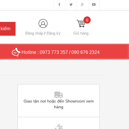
0
Đăng nhập
/
Đăng ký
Giỏ hàng
Hotline :
0973 773 357 / 090 676 2324
Giao tận nơi hoặc đến Showroom xem
hàng