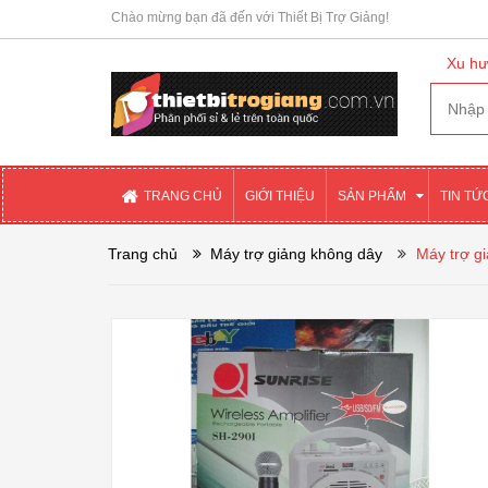
Chào mừng bạn đã đến với Thiết Bị Trợ Giảng!
Xu hư
TRANG CHỦ
GIỚI THIỆU
SẢN PHẨM
TIN TỨ
Trang chủ
Máy trợ giảng không dây
Máy trợ g